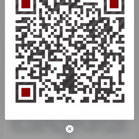
Aconvertcom在线转换各类PDF，文档，电子书，图像,图标，视频，音频和压缩文件
格式工厂
一款免费多功能的多媒体格式 转换软件
聚焦 TikTok 跨境生态的全链路工具导航平台，整合 500 + 款
账号管理、内容制作、数据分析、支付物流类工具；自带 TK
多账号管理、达人邀约、佣金代提功能，支持小店引流、独立
站推广、小说推文等变现，还提供账号、店铺入驻、IP 检测、
AI 配音剪辑等服务，覆盖跨境电商、海外营销、短视频运营全
需求。