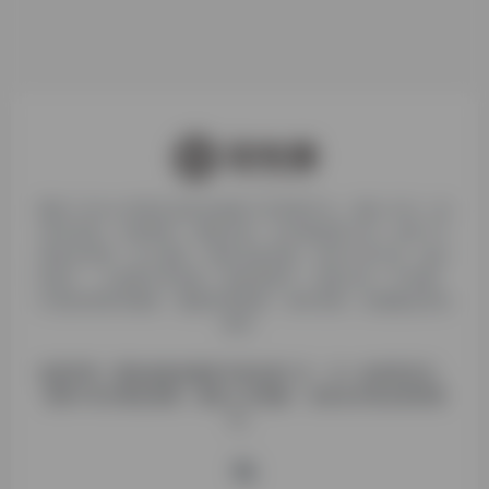
聚焦 TikTok 跨境生态的全链路工具导航平台，整合 500 + 款
账号管理、内容制作、数据分析、支付物流类工具；自带 TK
多账号管理、达人邀约、佣金代提功能，支持小店引流、独立
站推广、小说推文等变现，还提供账号、店铺入驻、IP 检测、
AI 配音剪辑等服务，覆盖跨境电商、海外营销、短视频运营全
需求。
免责声明：网站收集的服务均来自第三方，与一合跨境无关，
请用户自行甄别质量，避免上当受骗！ 业务合作请点联系我
们。