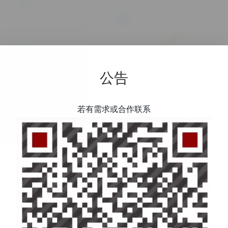
为员工）创办的非洲电商平台。
公告
最大
。因为是华人创办，沟通无障碍，且回款通过国内银行，风险较低。
国家占据领先地位。
若有需求或合作联系
仓，发货速度快。