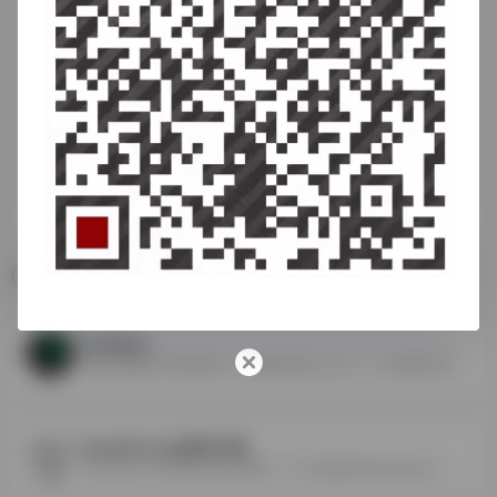
相关导航
KooKeey
全球业务级IP严选!提供15个 国家静态真人住宅、41个国家 静态服务器、192个国家的动态住宅IP，纯度较高
SmartProxy全球IP代理
Smartproxy 专业海外http代理商，千万优质纯净住宅IP资 源，全球城市要盖，高匿稳定提供100%原生住宅IP，支持社交账户、电商平台、网络数 据收集等服务。