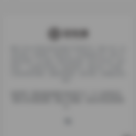
聚焦 TikTok 跨境生态的全链路工具导航平台，整合 500 + 款
账号管理、内容制作、数据分析、支付物流类工具；自带 TK
多账号管理、达人邀约、佣金代提功能，支持小店引流、独立
站推广、小说推文等变现，还提供账号、店铺入驻、IP 检测、
AI 配音剪辑等服务，覆盖跨境电商、海外营销、短视频运营全
需求。
免责声明：网站收集的服务均来自第三方，与一合跨境无关，
请用户自行甄别质量，避免上当受骗！ 业务合作请点联系我
们。