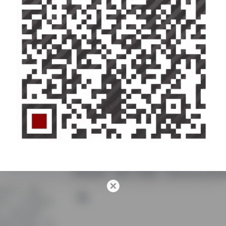
免责声明：网站收集的服务均来自第三方，与一
行甄别质量，避免上当受骗！ 业务合作请点联系
具导航平台，整合
据分析、支付物流类
约、佣金代提功
说推文等变现，还