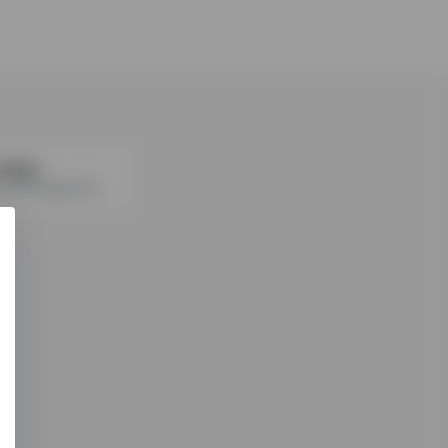
 (虾皮)
东南亚及台湾地区领航电商平台，流量大，物流SLS体系完善。