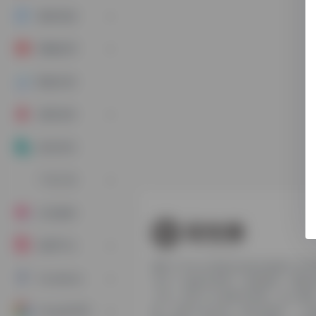
素材来源
视频处理
数据分析
虚拟业务
投流专区
广告工具
社交媒体
电商平台
聚焦 TikTok 跨境生态的全链路工
FaceBook
500 + 款账号管理、内容制作、数
工具；自带 TK 多账号管理、达人邀
Google常用
能，支持小店引流、独立站推广、小