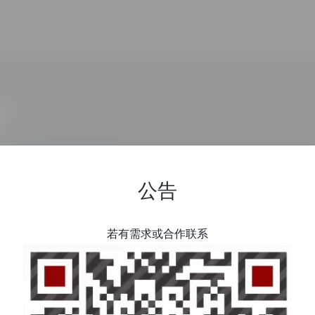
公告
若有需求或合作联系