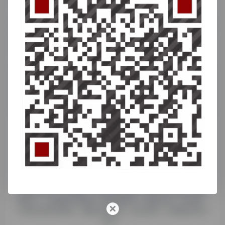
波兰最大的电商平台，也是欧洲访问量前三的本土平台。
Otto (奥托集团)
德国本土最大的电子商务平台之一，专注于生活家居时尚。
聚焦 TikTok 跨境生态的全链路工具导航平台，整合 500 + 款
账号管理、内容制作、数据分析、支付物流类工具；自带 TK
多账号管理、达人邀约、佣金代提功能，支持小店引流、独立
站推广、小说推文等变现，还提供账号、店铺入驻、IP 检测、
AI 配音剪辑等服务，覆盖跨境电商、海外营销、短视频运营全
需求。