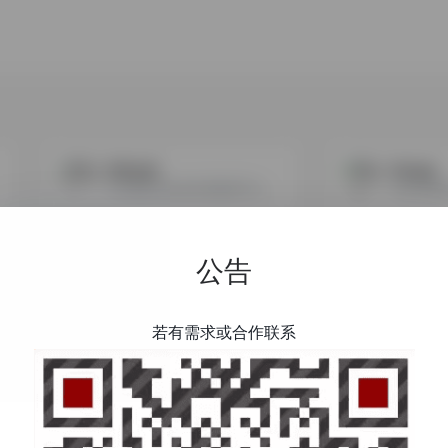
Kilimall
Konga
长沙团队创办的非洲电商平台，称霸东非市场。
公告
若有需求或合作联系