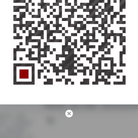
免责声明：网站收集的服务均来自第三方，与一
行甄别质量，避免上当受骗！ 业务合作请点联系
具导航平台，整合
据分析、支付物流类
约、佣金代提功
说推文等变现，还