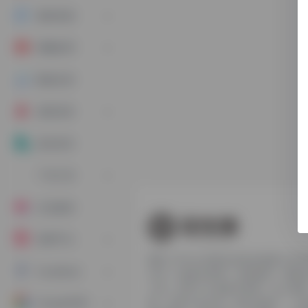
素材来源
视频处理
数据分析
虚拟业务
投流专区
广告工具
社交媒体
电商平台
聚焦 TikTok 跨境生态的全链路工
FaceBook
500 + 款账号管理、内容制作、数
工具；自带 TK 多账号管理、达人邀
Google常用
能，支持小店引流、独立站推广、小